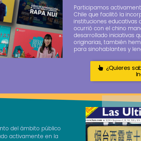
Participamos activament
Chile que facilitó la inco
instituciones educativas 
ocurrió con el chino ma
desarrollado iniciativas 
originarias, también he
para sinohablantes y le
¿Quieres sa
I
nto del ámbito público
ado activamente en la