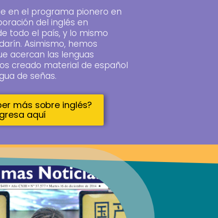
e en el programa pionero en
rporación del inglés en
de todo el país, y lo mismo
ndarín. Asimismo, hemos
que acercan las lenguas
mos creado material de español
ngua de señas.
ber más sobre inglés?
ngresa aquí