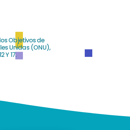
os Objetivos de
ales Unidas (ONU),
 Y 17.