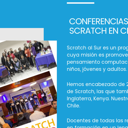
CONFERENCIA
SCRATCH EN CH
Scratch al Sur es un p
cuya misión es promover 
pensamiento computacio
niños, jóvenes y adultos.
Hemos encabezado de 2 
de Scratch, las que tamb
Inglaterra, Kenya. Nuest
Chile.
Docentes de todas las r
en formación en un len